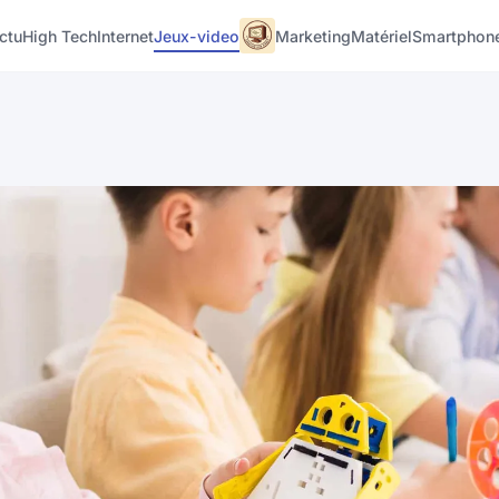
ctu
High Tech
Internet
Jeux-video
Marketing
Matériel
Smartphon