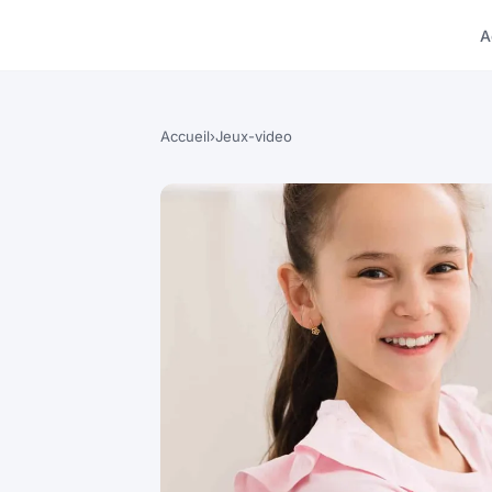
A
Accueil
›
Jeux-video